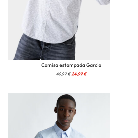
Camisa estampada Garcia
El
El
49,99
€
24,99
€
precio
precio
original
actual
era:
es:
49,99 €.
24,99 €.