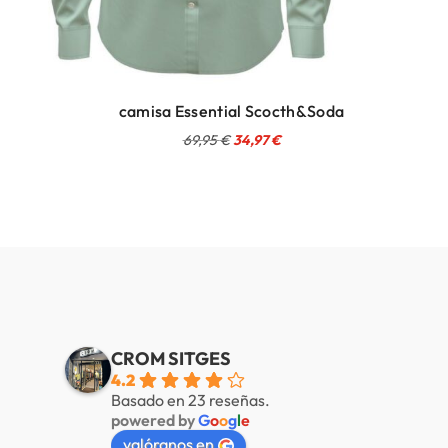
camisa Essential Scocth&Soda
El
El
69,95
€
34,97
€
precio
precio
original
actual
era:
es:
69,95 €.
34,97 €.
CROM SITGES
4.2
Basado en 23 reseñas.
powered by
G
o
o
g
l
e
valóranos en