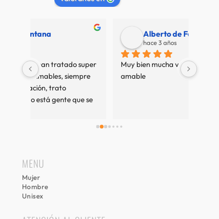
Alberto de Fábregas Tapias
hace 3 años
super 
Muy bien mucha variedad personal muy 
Nuestr
pre 
amable
de pri
e se 
es 
mos 
 
MENU
Mujer
Hombre
Unisex