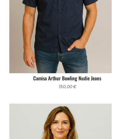
Camisa Arthur Bowling Nudie Jeans
150,00
€