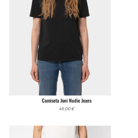
Camiseta Joni Nudie Jeans
49,00
€