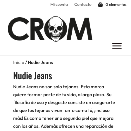
Mi cuenta
Contacto
0 elementos
Inicio
/ Nudie Jeans
Nudie Jeans
Nudie Jeans no son solo tejanos. Esta marca
quiere formar parte de tu vida, a largo plazo. Su
filosofía de uso y desgaste consiste en asegurarte
de que tus tejanos vivan tanto como tú, ¡incluso
más! Es como tener una segunda piel que mejora
con los años. Además ofrecen una reparación de