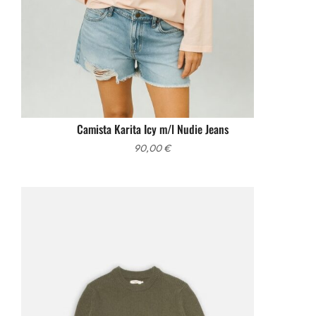
Camista Karita Icy m/l Nudie Jeans
90,00
€