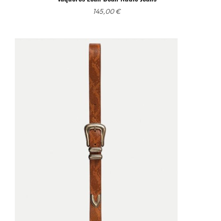
145,00
€