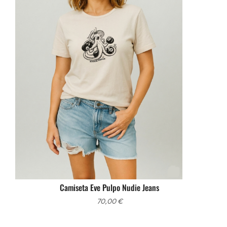
Camiseta Eve Pulpo Nudie Jeans
70,00
€