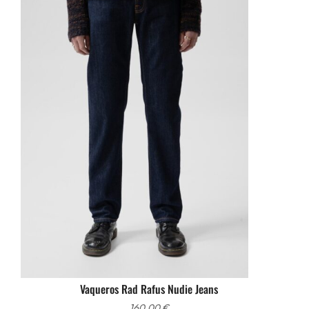
Vaqueros Rad Rafus Nudie Jeans
160,00
€