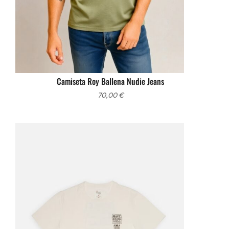
Camiseta Roy Ballena Nudie Jeans
70,00
€