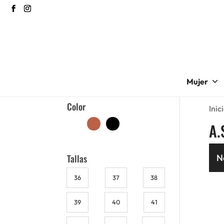
Mujer
Color
Inic
A.
Tallas
N
36
37
38
39
40
41