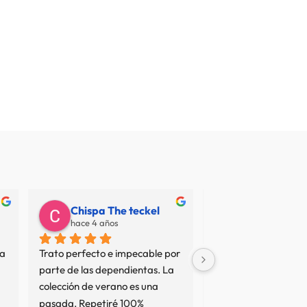
Chispa The teckel
Juan Carlos
hace 4 años
hace 7 años
a 
Trato perfecto e impecable por 
No termino de entend
parte de las dependientas. La 
resto de opiniones... 
colección de verano es una 
sean interesadas o no
pasada. Repetiré 100%
tan mal servicio no es