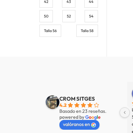
42
43
44
50
52
54
Talla 56
Talla 58
Alberto de Fábregas Tapias
Yannick alazard
e 3 años
hace 3 años
CROM SITGES
4.2
mucha variedad 
Nuestra tienda favorita en 
Basado en 23 reseñas.
powered by
G
o
o
g
l
e
 muy amable
Sitges, servicio de primer nivel.
valóranos en