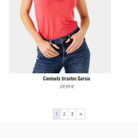
Camiseta tirantes Garcia
29,99
€
1
2
3
→