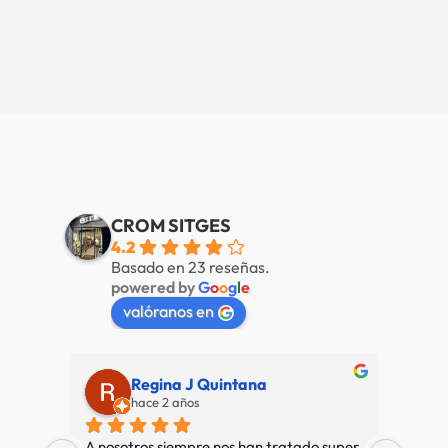
CROM SITGES
4.2
Basado en 23 reseñas.
powered by
G
o
o
g
l
e
valóranos en
Regina J Quintana
hace 2 años
A nosotros siempre nos han tratado super 
Muy b