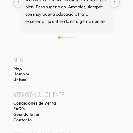
bien. Pero super bien. Amables, siempre 
amab
con muy buena educación, trato 
excelente, no entiendo está gente que se 
queja tanto. Cuando vamos a Sitges es 
una visita imprescindible, si compramos 
bien y sino también. Recuerdos desde 
Girona.
MENU
Mujer
Hombre
Unisex
ATENCIÓN AL CLIENTE
Condiciones de Venta
FAQ’s
Guía de tallas
Contacto