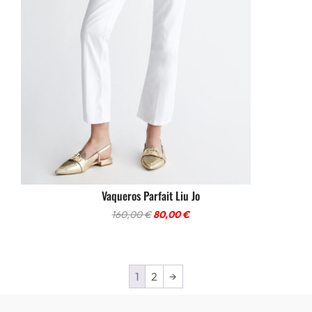
Vaqueros Parfait Liu Jo
El
El
160,00
€
80,00
€
precio
precio
original
actual
era:
es:
1
2
→
160,00 €.
80,00 €.