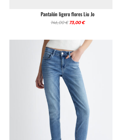
Pantalón ligero flores Liu Jo
El
El
146,00
€
73,00
€
precio
precio
original
actual
era:
es:
146,00 €.
73,00 €.