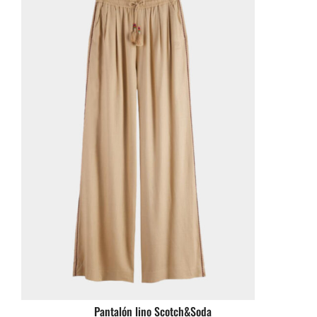
Pantalón lino Scotch&Soda