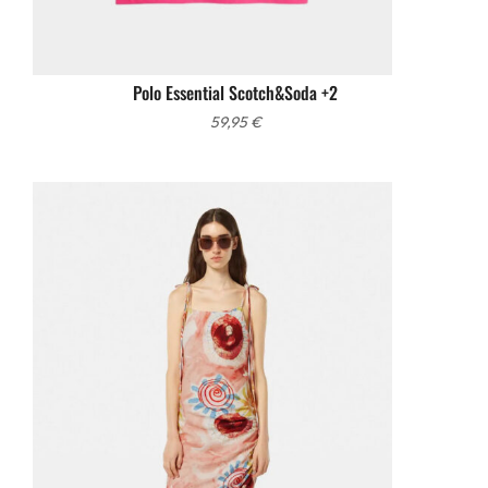
Polo Essential Scotch&Soda +2
59,95
€