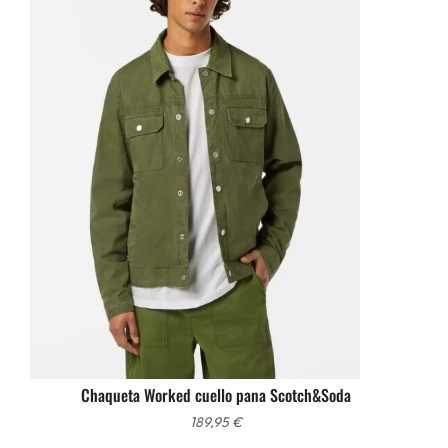
Chaqueta Worked cuello pana Scotch&Soda
189,95
€