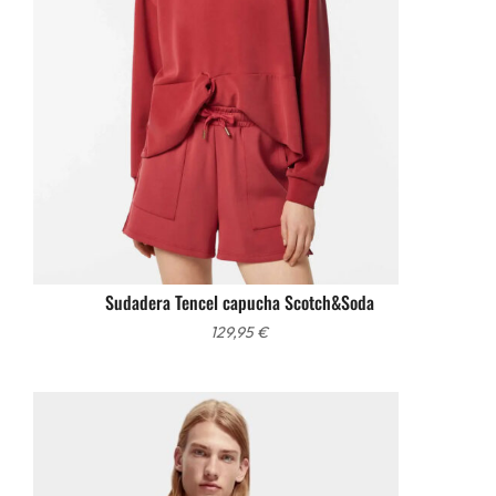
Sudadera Tencel capucha Scotch&Soda
129,95
€