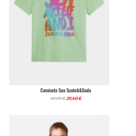
Camiseta Sea Scotch&Soda
El
El
49,00
€
29,40
€
precio
precio
original
actual
era:
es:
49,00 €.
29,40 €.