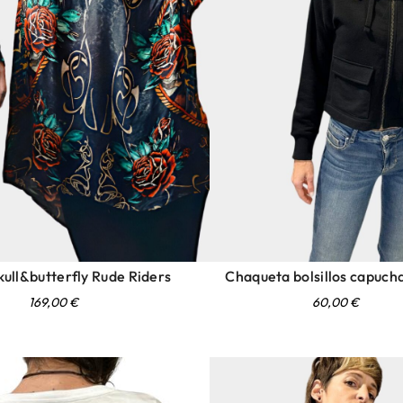
ull&butterfly Rude Riders
Chaqueta bolsillos capuc
169,00
€
60,00
€