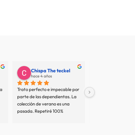
Chispa The teckel
Juan Carlos
hace 4 años
hace 7 años
a 
Trato perfecto e impecable por 
No termino de entend
parte de las dependientas. La 
resto de opiniones... 
colección de verano es una 
sean interesadas o no
pasada. Repetiré 100%
tan mal servicio no es
comprado en varias 
y el trato ha sido imp
comprado cierto que 