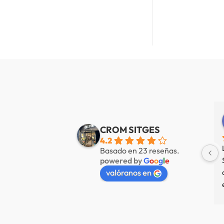
Alberto de Fábregas Tapias
Yannick alazard
e 3 años
hace 3 años
CROM SITGES
4.2
mucha variedad 
Nuestra tienda favorita en 
Basado en 23 reseñas.
powered by
G
o
o
g
l
e
 muy amable
Sitges, servicio de primer nivel.
valóranos en