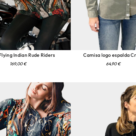
lying Indian Rude Riders
Camisa logo espalda C
169,00
€
64,90
€