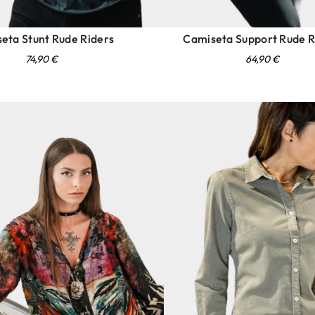
eta Stunt Rude Riders
Camiseta Support Rude R
74,90
€
64,90
€