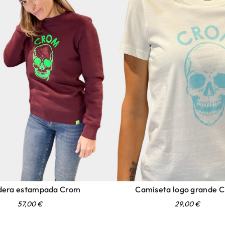
dera estampada Crom
Camiseta logo grande 
57,00
€
29,00
€