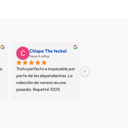
Chispa The teckel
Juan Carlos
hace 4 años
hace 7 años
a 
Trato perfecto e impecable por 
No termino de entend
parte de las dependientas. La 
resto de opiniones... 
colección de verano es una 
sean interesadas o no
pasada. Repetiré 100%
tan mal servicio no es
comprado en varias 
y el trato ha sido imp
comprado cierto que 
precio elevado pero e
precios de las marcas