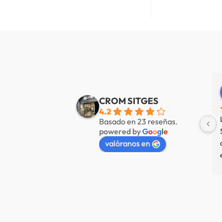
Alberto de Fábregas Tapias
Yannick alazard
e 3 años
hace 3 años
CROM SITGES
4.2
mucha variedad 
Nuestra tienda favorita en 
Basado en 23 reseñas.
powered by
G
o
o
g
l
e
 muy amable
Sitges, servicio de primer nivel.
valóranos en