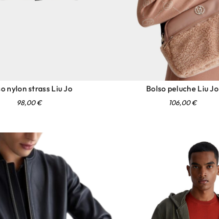
o nylon strass Liu Jo
Bolso peluche Liu Jo
98,00
€
106,00
€