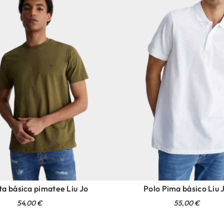
a básica pimatee Liu Jo
Polo Pima básico Liu 
54,00
€
55,00
€