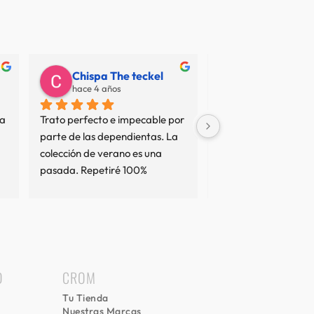
Chispa The teckel
Juan Carlos
hace 4 años
hace 7 años
a 
Trato perfecto e impecable por 
No termino de entend
parte de las dependientas. La 
resto de opiniones... 
colección de verano es una 
sean interesadas o no
pasada. Repetiré 100%
tan mal servicio no es
comprado en varias 
y el trato ha sido imp
comprado cierto que 
precio elevado pero e
precios de las marcas
llevan, nunca podrás
D
CROM
algo de una marca c
Tu Tienda
precio de otra, piens
Nuestras Marcas