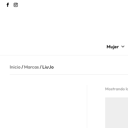
Mujer
Inicio
/
Marcas
/ Liu·Jo
Mostrando lo