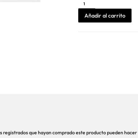
Bolso
shopper
Wolfhounds
Alpha
Añadir al carrito
Industries
cantidad
ios registrados que hayan comprado este producto pueden hacer 