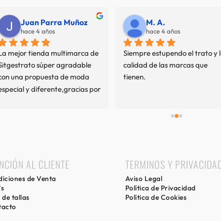
Juan Parra Muñoz
M. A.
hace 4 años
hace 4 años
La mejor tienda multimarca de 
Siempre estupendo el trato y l
Sitgestrato súper agradable 
calidad de las marcas que 
con una propuesta de moda 
tienen.
especial y diferente,gracias por 
mi experiencia.
NCIÓN AL CLIENTE
TERMINOS Y PRIVACIDA
iciones de Venta
Aviso Legal
’s
Política de Privacidad
 de tallas
Política de Cookies
tacto