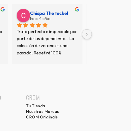
Chispa The teckel
Juan Carlos
hace 4 años
hace 7 años
a 
Trato perfecto e impecable por 
No termino de entend
parte de las dependientas. La 
resto de opiniones... 
colección de verano es una 
sean interesadas o no
pasada. Repetiré 100%
tan mal servicio no es
comprado en varias 
y el trato ha sido imp
comprado cierto que 
precio elevado pero e
precios de las marcas
llevan, nunca podrás
D
CROM
algo de una marca c
Tu Tienda
precio de otra, piens
Nuestras Marcas
escudemos opinando 
CROM Originals
cada uno lo vea como
considere. Yo les pue