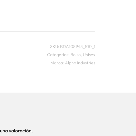
SKU:
BDA108943_100_1
Categorías:
Bolso
,
Unisex
Marca:
Alpha Industries
una valoración.