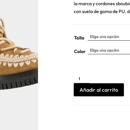
la marca y cordones sboubi
con suela de goma de PU. 
Talla
Color
Botin
Eskimo
Combat
Mou
Añadir al carrito
cantidad