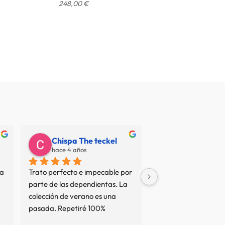
248,00
€
Chispa The teckel
Juan Carlos
hace 4 años
hace 7 años
a 
Trato perfecto e impecable por 
No termino de entend
parte de las dependientas. La 
resto de opiniones... 
colección de verano es una 
sean interesadas o no
pasada. Repetiré 100%
tan mal servicio no es
comprado en varias 