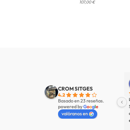
107,00
€
Alberto de Fábregas Tapias
Yannick alazard
e 3 años
hace 3 años
CROM SITGES
4.2
mucha variedad 
Nuestra tienda favorita en 
Basado en 23 reseñas.
powered by
G
o
o
g
l
e
 muy amable
Sitges, servicio de primer nivel.
valóranos en