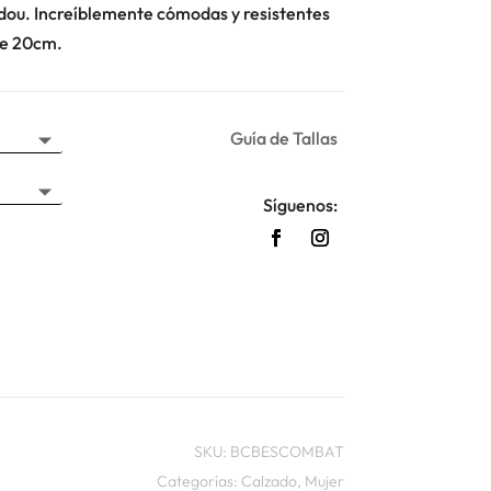
dou. Increíblemente cómodas y resistentes
de 20cm.
Guía de Tallas
Síguenos:
SKU:
BCBESCOMBAT
Categorías:
Calzado
,
Mujer