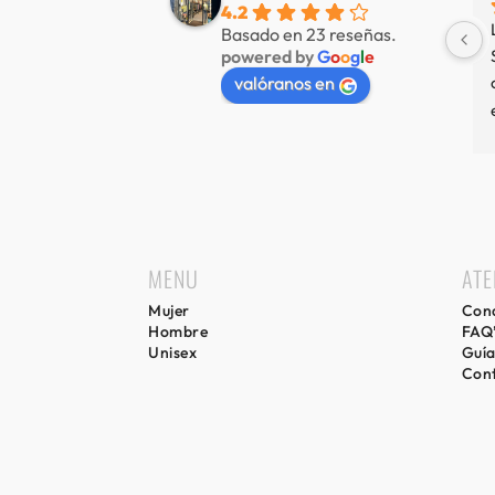
4.2
mucha variedad 
Nuestra tienda favorita en 
Basado en 23 reseñas.
powered by
G
o
o
g
l
e
 muy amable
Sitges, servicio de primer nivel.
valóranos en
MENU
ATE
Mujer
Cond
Hombre
FAQ
Unisex
Guía
Con