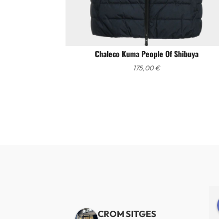
Chaleco Kuma People Of Shibuya
175,00
€
Alberto de Fábregas Tapias
Yannick alazard
e 3 años
hace 3 años
CROM SITGES