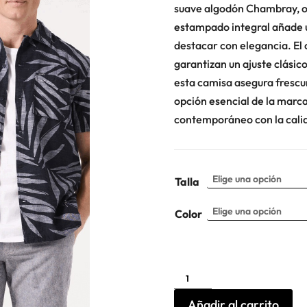
suave algodón Chambray, of
estampado integral añade u
destacar con elegancia. El 
garantizan un ajuste clásic
esta camisa asegura frescur
opción esencial de la marc
contemporáneo con la cali
Talla
Color
Camisa
sport
estampada
Garcia
Añadir al carrito