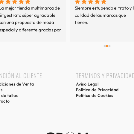
La mejor tienda multimarca de 
Siempre estupendo el trato y l
Sitgestrato súper agradable 
calidad de las marcas que 
con una propuesta de moda 
tienen.
especial y diferente,gracias por 
mi experiencia.
NCIÓN AL CLIENTE
TERMINOS Y PRIVACIDA
iciones de Venta
Aviso Legal
’s
Política de Privacidad
 de tallas
Política de Cookies
tacto