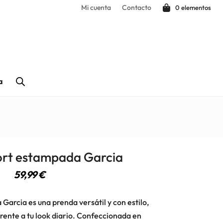
Mi cuenta
Contacto
0 elementos
a
ort estampada Garcia
59,99
€
arcia es una prenda versátil y con estilo,
erente a tu look diario. Confeccionada en