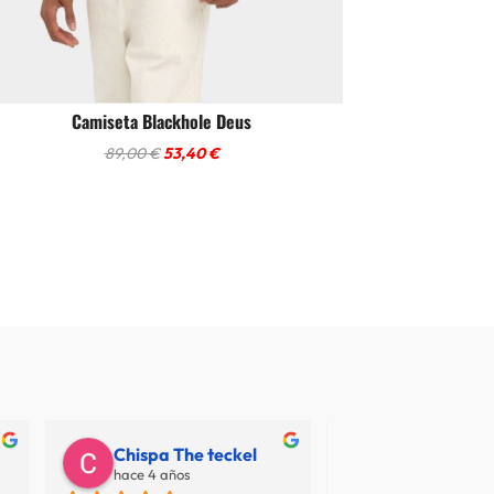
Camiseta Blackhole Deus
El
El
89,00
€
53,40
€
precio
precio
original
actual
era:
es:
89,00 €.
53,40 €.
Chispa The teckel
Juan Carlos
hace 4 años
hace 7 años