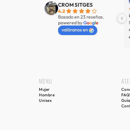
e 3 años
hace 3 años
CROM SITGES
4.2
mucha variedad 
Nuestra tienda favorita en 
Basado en 23 reseñas.
powered by
G
o
o
g
l
e
 muy amable
Sitges, servicio de primer nivel.
valóranos en
MENU
ATE
Mujer
Cond
Hombre
FAQ
Unisex
Guía
Con