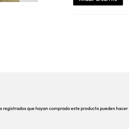
+2
cantidad
ios registrados que hayan comprado este producto pueden hacer 