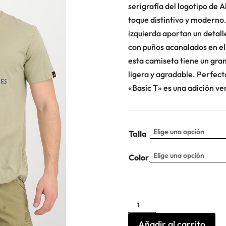
serigrafía del logotipo de 
toque distintivo y moderno
izquierda aportan un detal
con puños acanalados en el
esta camiseta tiene un gra
ligera y agradable. Perfect
«Basic T» es una adición ver
Talla
Color
Camiseta
básica
Alpha
Industries
Añadir al carrito