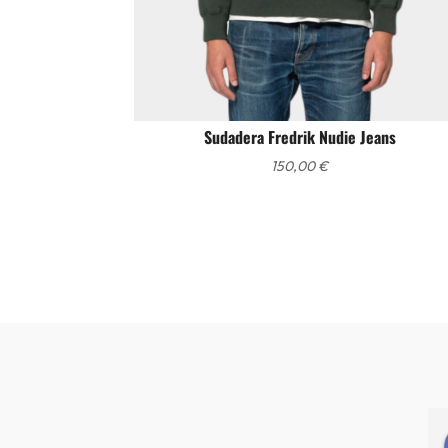
Sudadera Fredrik Nudie Jeans
150,00
€
Alberto de Fábregas Tapias
Yannick alazard