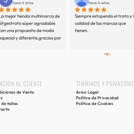
hace 4 años
hace 4 años
La mejor tienda multimarca de 
Siempre estupendo el trato y l
Sitgestrato súper agradable 
calidad de las marcas que 
con una propuesta de moda 
tienen.
especial y diferente,gracias por 
mi experiencia.
NCIÓN AL CLIENTE
TERMINOS Y PRIVACIDA
iciones de Venta
Aviso Legal
’s
Política de Privacidad
 de tallas
Política de Cookies
tacto