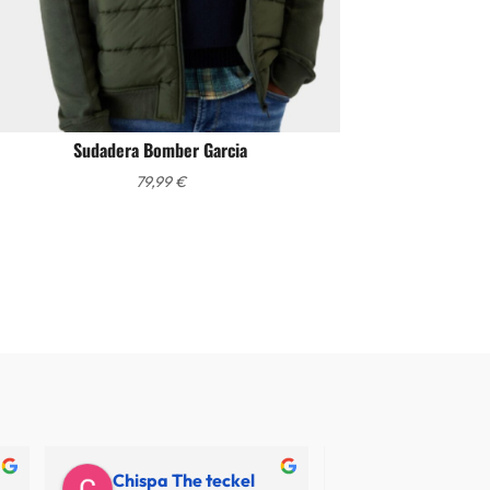
Sudadera Bomber Garcia
79,99
€
Chispa The teckel
Juan Carlos