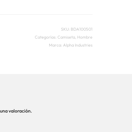
SKU:
BDA100501
Categorías:
Camiseta
,
Hombre
Marca:
Alpha Industries
una valoración.