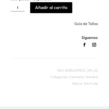
Camiseta
Añadir al carrito
Leonce
logo
Gertrude
cantidad
Guía de Tallas
Síguenos:
SKU:
BDBLEONCE_104_22
Categorías:
Camiseta
,
Hombre
Marca:
Gertrude