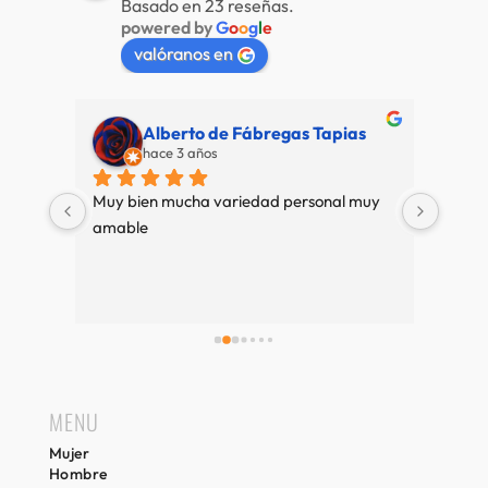
Basado en 23 reseñas.
powered by
G
o
o
g
l
e
valóranos en
Alberto de Fábregas Tapias
hace 3 años
super 
Muy bien mucha variedad personal muy 
Nuestr
pre 
amable
de pri
e se 
es 
mos 
 
MENU
Mujer
Hombre