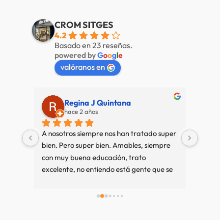
CROM SITGES
4.2
Basado en 23 reseñas.
powered by
G
o
o
g
l
e
valóranos en
J Quintana
Alberto de Fábregas Tap
os
hace 3 años
re nos han tratado super 
Muy bien mucha variedad personal
 bien. Amables, siempre 
amable
ducación, trato 
tiendo está gente que se 
ando vamos a Sitges es 
scindible, si compramos 
ién. Recuerdos desde 