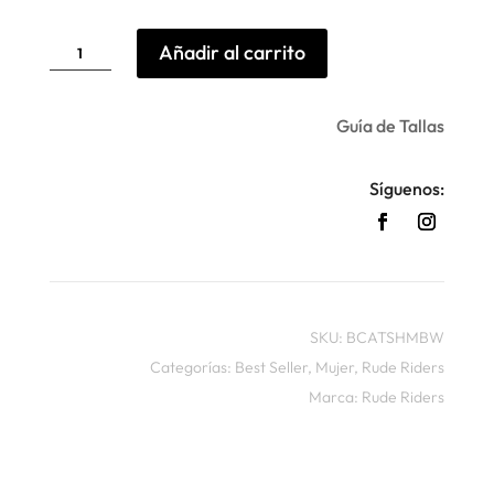
Camiseta
Añadir al carrito
Motor
Brigade
Rude
Riders
cantidad
Guía de Tallas
Síguenos:
SKU:
BCATSHMBW
Categorías:
Best Seller
,
Mujer
,
Rude Riders
Marca:
Rude Riders