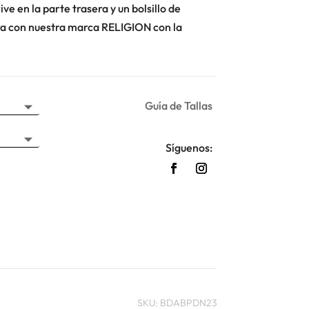
45,00 €.
27,00 €.
ve en la parte trasera y un bolsillo de
ra con nuestra marca RELIGION con la
Guía de Tallas
Síguenos:
SKU:
BDABPDN23