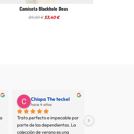
Camiseta Blackhole Deus
El
El
89,00
€
53,40
€
precio
precio
original
actual
era:
es:
89,00 €.
53,40 €.
Chispa The teckel
Juan Carlos
hace 4 años
hace 7 años
a 
Trato perfecto e impecable por 
No termino de entend
parte de las dependientas. La 
resto de opiniones... 
colección de verano es una 
sean interesadas o no