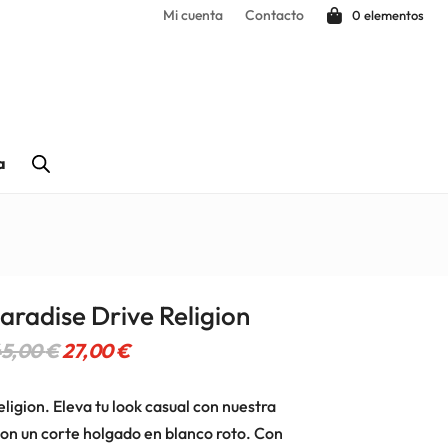
Mi cuenta
Contacto
0 elementos
a
aradise Drive Religion
El
El
45,00
€
27,00
€
precio
precio
original
actual
igion. Eleva tu look casual con nuestra
era:
es:
on un corte holgado en blanco roto. Con