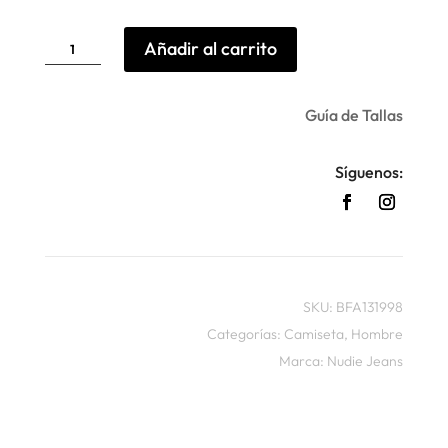
Camiseta
Añadir al carrito
Roy
Icy
Nudie
Jeans
cantidad
Guía de Tallas
Síguenos:
SKU:
BFA131998
Categorías:
Camiseta
,
Hombre
Marca:
Nudie Jeans