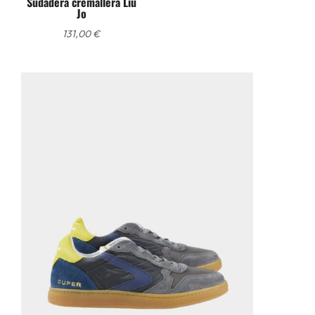
Sudadera cremallera Liu
Jo
131,00
€