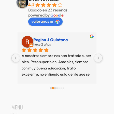
4.2
Basado en 23 reseñas.
powered by
G
o
o
g
l
e
valóranos en
intana
Alberto de Fábregas Tapias
hace 3 años
os han tratado super 
Muy bien mucha variedad personal muy
n. Amables, siempre 
amable
ión, trato 
o está gente que se 
vamos a Sitges es 
ible, si compramos 
 Recuerdos desde 
MENU