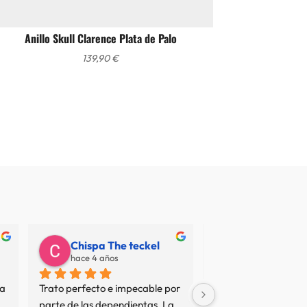
Anillo Skull Clarence Plata de Palo
139,90
€
Chispa The teckel
Juan Carlos
hace 4 años
hace 7 años
a 
Trato perfecto e impecable por 
No termino de entend
parte de las dependientas. La 
resto de opiniones... 