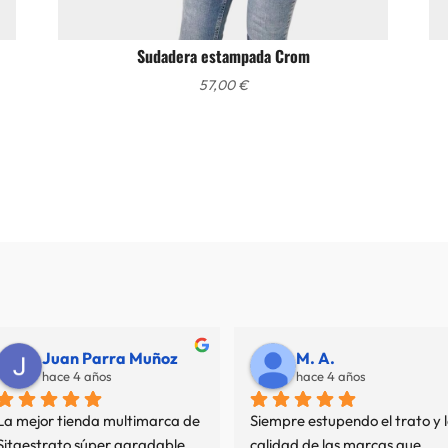
Sudadera estampada Crom
57,00
€
Juan Parra Muñoz
M. A.
hace 4 años
hace 4 años
La mejor tienda multimarca de 
Siempre estupendo el trato y l
Sitgestrato súper agradable 
calidad de las marcas que 