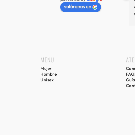
valóranos en
MENU
ATE
Mujer
Cond
Hombre
FAQ
Unisex
Guía
Con