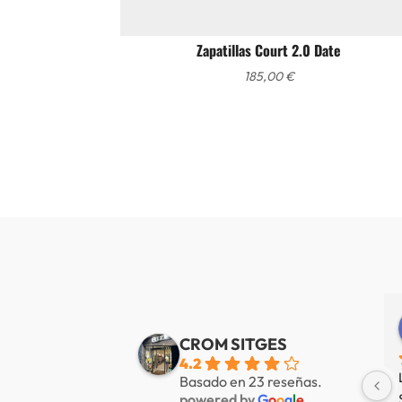
Zapatillas Court 2.0 Date
185,00
€
Alberto de Fábregas Tapias
Yannick alazard
e 3 años
hace 3 años
CROM SITGES
4.2
mucha variedad 
Nuestra tienda favorita en 
Basado en 23 reseñas.
powered by
G
o
o
g
l
e
 muy amable
Sitges, servicio de primer nivel.