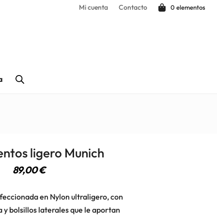
Mi cuenta
Contacto
0 elementos
a
ntos ligero Munich
89,00
€
eccionada en Nylon ultraligero, con
y bolsillos laterales que le aportan