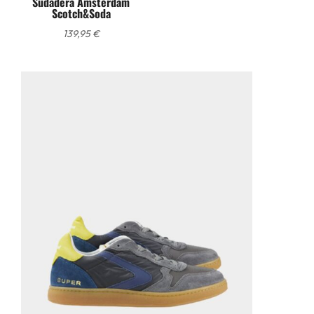
Sudadera Amsterdam
Scotch&Soda
139,95
€