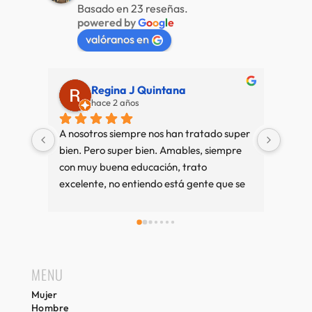
Basado en 23 reseñas.
powered by
G
o
o
g
l
e
valóranos en
Regina J Quintana
hace 2 años
A nosotros siempre nos han tratado super 
Muy b
bien. Pero super bien. Amables, siempre 
amab
con muy buena educación, trato 
excelente, no entiendo está gente que se 
queja tanto. Cuando vamos a Sitges es 
una visita imprescindible, si compramos 
bien y sino también. Recuerdos desde 
Girona.
MENU
Mujer
Hombre