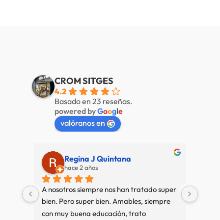
CROM SITGES
4.2
Basado en 23 reseñas.
powered by
G
o
o
g
l
e
valóranos en
Regina J Quintana
hace 2 años
A nosotros siempre nos han tratado super 
Muy b
bien. Pero super bien. Amables, siempre 
amab
con muy buena educación, trato 