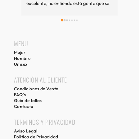
excelente, no entiendo está gente que se 
queja tanto. Cuando vamos a Sitges es 
una visita imprescindible, si compramos 
bien y sino también. Recuerdos desde 
Girona.
MENU
Mujer
Hombre
Unisex
ATENCIÓN AL CLIENTE
Condiciones de Venta
FAQ’s
Guía de tallas
Contacto
TERMINOS Y PRIVACIDAD
Aviso Legal
Política de Privacidad