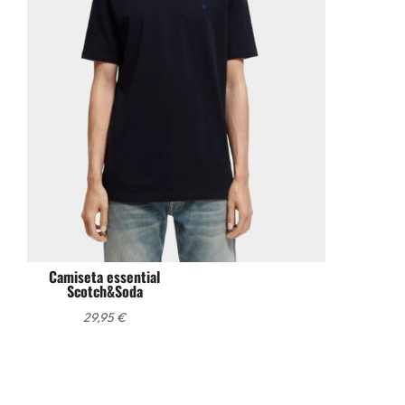
Camiseta essential
Scotch&Soda
29,95
€