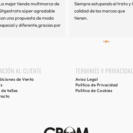
La mejor tienda multimarca de 
Siempre estupendo el trato y l
Sitgestrato súper agradable 
calidad de las marcas que 
con una propuesta de moda 
tienen.
especial y diferente,gracias por 
mi experiencia.
NCIÓN AL CLIENTE
TERMINOS Y PRIVACIDA
iciones de Venta
Aviso Legal
’s
Política de Privacidad
 de tallas
Política de Cookies
tacto