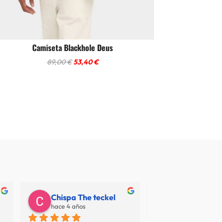
Camiseta Blackhole Deus
El
El
89,00
€
53,40
€
precio
precio
original
actual
era:
es:
89,00 €.
53,40 €.
Chispa The teckel
Juan Carlos
hace 4 años
hace 7 años