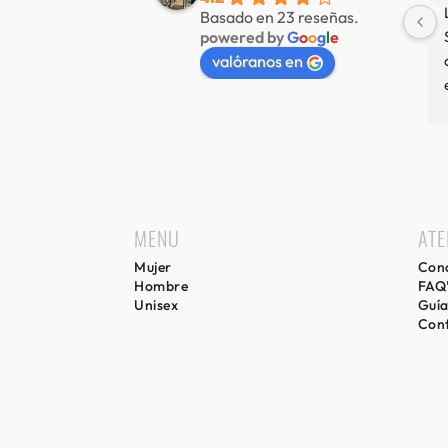
mucha variedad 
Nuestra tienda favorita en 
Basado en 23 reseñas.
powered by
G
o
o
g
l
e
 muy amable
Sitges, servicio de primer nivel.
valóranos en
MENU
ATE
Mujer
Cond
Hombre
FAQ
Unisex
Guía
Con