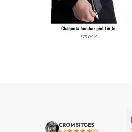
Chaqueta bomber piel Liu Jo
375,00
€
Alberto de Fábregas Tapias
Yannick alazard
e 3 años
hace 3 años
CROM SITGES
4.2