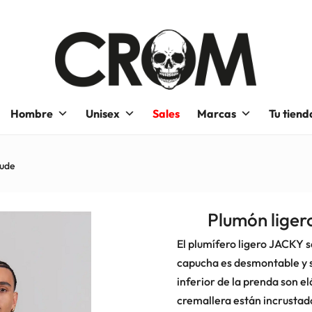
Hombre
Unisex
Sales
Marcas
Tu tiend
rude
Plumón liger
El plumífero ligero JACKY s
capucha es desmontable y se
inferior de la prenda son elá
cremallera están incrustad