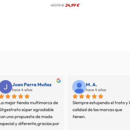
El
El
49,99
€
24,99
€
precio
precio
original
actual
era:
es:
49,99 €.
24,99 €.
Juan Parra Muñoz
M. A.
hace 4 años
hace 4 años
La mejor tienda multimarca de 
Siempre estupendo el trato y l
Sitgestrato súper agradable 
calidad de las marcas que 
con una propuesta de moda 
tienen.
especial y diferente,gracias por 