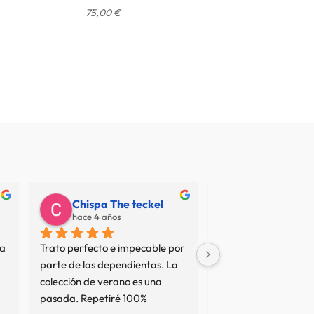
75,00
€
Chispa The teckel
Juan Carlos
hace 4 años
hace 7 años
a 
Trato perfecto e impecable por 
No termino de entend
parte de las dependientas. La 
resto de opiniones... 
colección de verano es una 
sean interesadas o no
pasada. Repetiré 100%
tan mal servicio no es