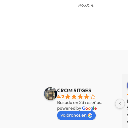
145,00
€
Alberto de Fábregas Tapias
Yannick alazard
e 3 años
hace 3 años
CROM SITGES
4.2
mucha variedad 
Nuestra tienda favorita en 
Basado en 23 reseñas.
powered by
G
o
o
g
l
e
 muy amable
Sitges, servicio de primer nivel.
valóranos en