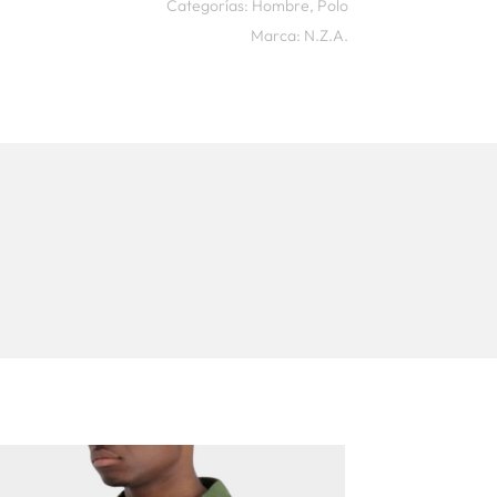
Categorías:
Hombre
,
Polo
Marca:
N.Z.A.