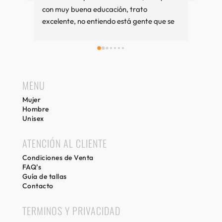
con muy buena educación, trato 
excelente, no entiendo está gente que se 
queja tanto. Cuando vamos a Sitges es 
una visita imprescindible, si compramos 
bien y sino también. Recuerdos desde 
Girona.
MENU
Mujer
Hombre
Unisex
ATENCIÓN AL CLIENTE
Condiciones de Venta
FAQ’s
Guía de tallas
Contacto
TERMINOS Y PRIVACIDAD