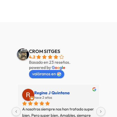
CROM SITGES
4.2
Basado en 23 reseñas.
powered by
G
o
o
g
l
e
valóranos en
Regina J Quintana
hace 2 años
A nosotros siempre nos han tratado super 
Muy b
bien. Pero super bien. Amables, siempre 
amab