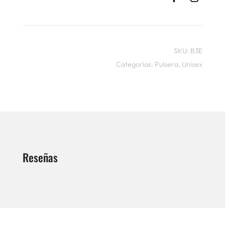
SKU:
B3E
Categorías:
Pulsera
,
Unisex
Reseñas