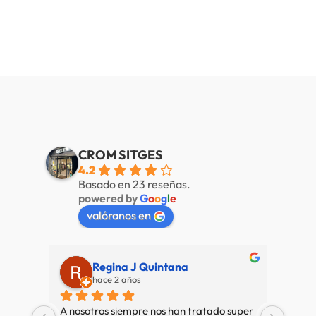
CROM SITGES
4.2
Basado en 23 reseñas.
powered by
G
o
o
g
l
e
valóranos en
Regina J Quintana
hace 2 años
A nosotros siempre nos han tratado super 
Muy b