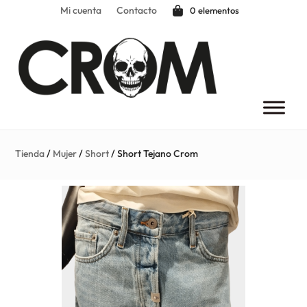
Mi cuenta
Contacto
0 elementos
Tienda
/
Mujer
/
Short
/ Short Tejano Crom