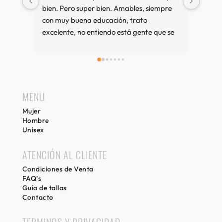
bien. Pero super bien. Amables, siempre 
amab
con muy buena educación, trato 
excelente, no entiendo está gente que se 
queja tanto. Cuando vamos a Sitges es 
una visita imprescindible, si compramos 
bien y sino también. Recuerdos desde 
Girona.
MENU
Mujer
Hombre
Unisex
ATENCIÓN AL CLIENTE
Condiciones de Venta
FAQ’s
Guía de tallas
Contacto
TERMINOS Y PRIVACIDAD