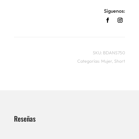
Síguenos:
SKU:
BDANS750
Categorías:
Mujer
,
Short
Reseñas