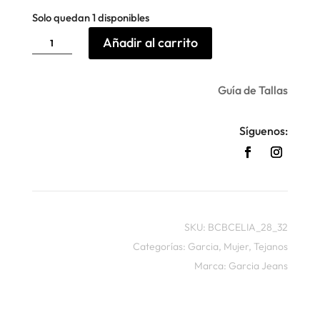
Solo quedan 1 disponibles
Vaqueros
Añadir al carrito
Celia
Garcia
cantidad
Guía de Tallas
Síguenos:
SKU:
BCBCELIA_28_32
Categorías:
Garcia
,
Mujer
,
Tejanos
Marca:
Garcia Jeans