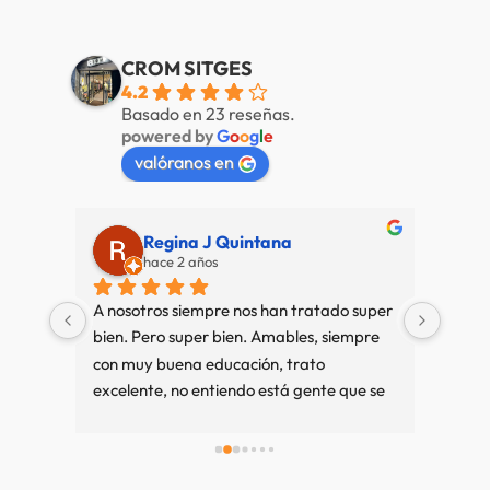
CROM SITGES
4.2
Basado en 23 reseñas.
powered by
G
o
o
g
l
e
valóranos en
Alberto de Fábregas Tapias
hace 3 años
super 
Muy bien mucha variedad personal muy 
Nuestr
pre 
amable
de pri
e se 
es 
mos 
 