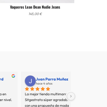
Vaqueros Lean Dean Nudie Jeans
145,00
€
Chispa The teckel
Juan Carlos
hace 4 años
hace 7 años
a 
Trato perfecto e impecable por 
No termino de entend
parte de las dependientas. La 
resto de opiniones... 
colección de verano es una 
sean interesadas o no