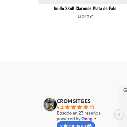
Anillo Skull Clarence Plata de Palo
139,90
€
Alberto de Fábregas Tapias
Yannick alazard
e 3 años
hace 3 años
CROM SITGES
4.2
mucha variedad 
Nuestra tienda favorita en 
Basado en 23 reseñas.
powered by
G
o
o
g
l
e
 muy amable
Sitges, servicio de primer nivel.
valóranos en