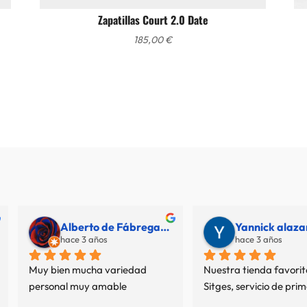
Zapatillas Court 2.0 Date
185,00
€
Juan Parra Muñoz
M. A.
hace 4 años
hace 4 años
La mejor tienda multimarca de 
Siempre estupendo el trato y l
Sitgestrato súper agradable 
calidad de las marcas que 
con una propuesta de moda 
tienen.