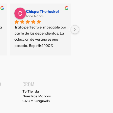
Chispa The teckel
Juan Carlos
hace 4 años
hace 7 años
a 
Trato perfecto e impecable por 
No termino de entend
parte de las dependientas. La 
resto de opiniones... 
colección de verano es una 
sean interesadas o no
pasada. Repetiré 100%
tan mal servicio no es
comprado en varias 
y el trato ha sido imp
comprado cierto que 
precio elevado pero e
precios de las marcas
llevan, nunca podrás
D
CROM
algo de una marca c
Tu Tienda
precio de otra, piens
Nuestras Marcas
escudemos opinando 
CROM Originals
cada uno lo vea como
considere. Yo les pue