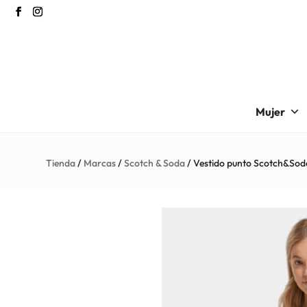
Mujer
Tienda
/
Marcas
/
Scotch & Soda
/ Vestido punto Scotch&Sod