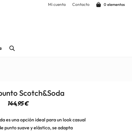
Mi cuenta
Contacto
0 elementos
a
 punto Scotch&Soda
144,95
€
a es una opción ideal para un look casual
e punto suave y elástico, se adapta