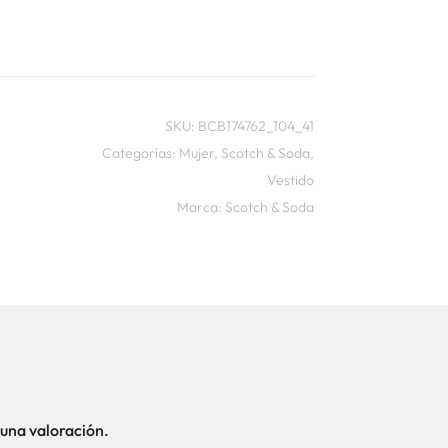
SKU:
BCB174762_104_41
Categorías:
Mujer
,
Scotch & Soda
,
Vestido
Marca:
Scotch & Soda
una valoración.