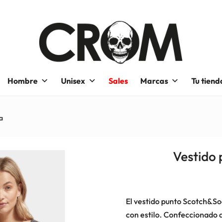
Hombre
Unisex
Sales
Marcas
Tu tiend
a
Vestido
El vestido punto Scotch&Sod
con estilo. Confeccionado d