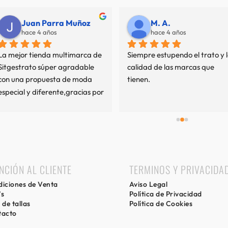
Juan Parra Muñoz
M. A.
hace 4 años
hace 4 años
La mejor tienda multimarca de 
Siempre estupendo el trato y l
Sitgestrato súper agradable 
calidad de las marcas que 
con una propuesta de moda 
tienen.
especial y diferente,gracias por 
mi experiencia.
NCIÓN AL CLIENTE
TERMINOS Y PRIVACIDA
iciones de Venta
Aviso Legal
’s
Política de Privacidad
 de tallas
Política de Cookies
tacto