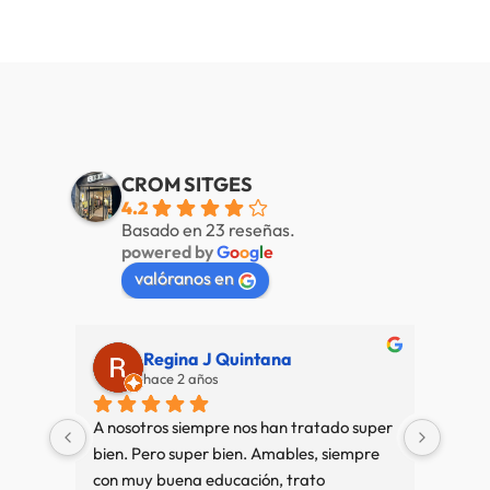
CROM SITGES
4.2
Basado en 23 reseñas.
powered by
G
o
o
g
l
e
valóranos en
Regina J Quintana
hace 2 años
A nosotros siempre nos han tratado super 
Muy b
bien. Pero super bien. Amables, siempre 
amab
con muy buena educación, trato 