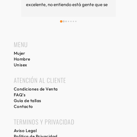
excelente, no entiendo está gente que se 
queja tanto. Cuando vamos a Sitges es 
una visita imprescindible, si compramos 
bien y sino también. Recuerdos desde 
Girona.
MENU
Mujer
Hombre
Unisex
ATENCIÓN AL CLIENTE
Condiciones de Venta
FAQ’s
Guía de tallas
Contacto
TERMINOS Y PRIVACIDAD
Aviso Legal
Política de Privacidad