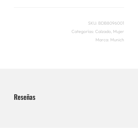
SKU:
BDB8096001
Categorías:
Calzado
,
Mujer
Marca:
Munich
Reseñas