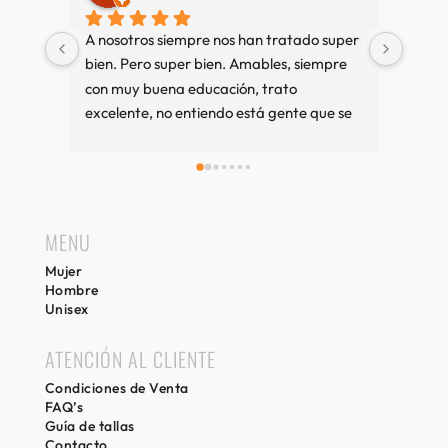
A nosotros siempre nos han tratado super 
Muy b
bien. Pero super bien. Amables, siempre 
amab
con muy buena educación, trato 
excelente, no entiendo está gente que se 
queja tanto. Cuando vamos a Sitges es 
una visita imprescindible, si compramos 
bien y sino también. Recuerdos desde 
Girona.
MENU
Mujer
Hombre
Unisex
ATENCIÓN AL CLIENTE
Condiciones de Venta
FAQ’s
Guía de tallas
Contacto