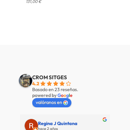
131,00
€
CROM SITGES
4.2
Basado en 23 reseñas.
powered by
G
o
o
g
l
e
valóranos en
Regina J Quintana
hace 2 años