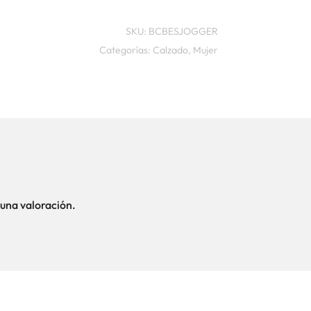
SKU:
BCBESJOGGER
Categorías:
Calzado
,
Mujer
una valoración.