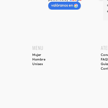
valóranos en
MENU
ATE
Mujer
Cond
Hombre
FAQ
Unisex
Guía
Con