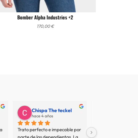
Bomber Alpha Industries +2
170,00
€
Chispa The teckel
Juan Carlos
hace 4 años
hace 7 años
a 
Trato perfecto e impecable por 
No termino de entend
parte de las dependientas. La 
resto de opiniones... 