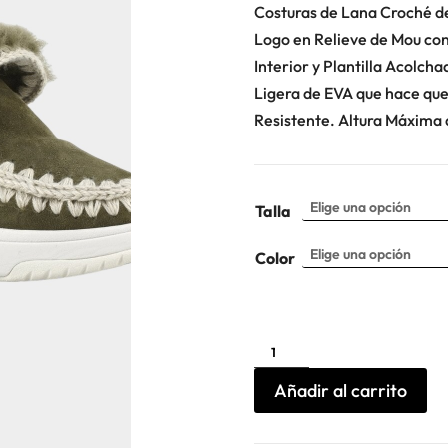
Costuras de Lana Croché de
Logo en Relieve de Mou con
Interior y Plantilla Acolch
Ligera de EVA que hace qu
Resistente. Altura Máxima d
Talla
Color
Botin
Eskimo
jogger
Mou
Añadir al carrito
cantidad