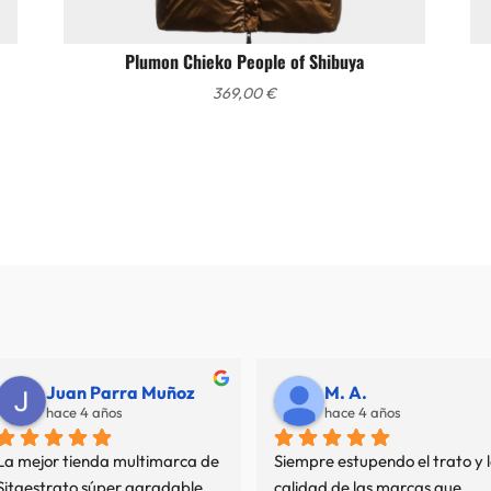
Plumon Chieko People of Shibuya
369,00
€
Juan Parra Muñoz
M. A.
hace 4 años
hace 4 años
La mejor tienda multimarca de 
Siempre estupendo el trato y l
Sitgestrato súper agradable 
calidad de las marcas que 