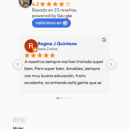
4.2
Basado en 23 reseñas.
powered by
G
o
o
g
l
e
valóranos en
Regina J Quintana
hace 2 años
A nosotros siempre nos han tratado super 
Muy b
bien. Pero super bien. Amables, siempre 
amab
con muy buena educación, trato 
excelente, no entiendo está gente que se 
queja tanto. Cuando vamos a Sitges es 
una visita imprescindible, si compramos 
bien y sino también. Recuerdos desde 
Girona.
MENU
Mujer