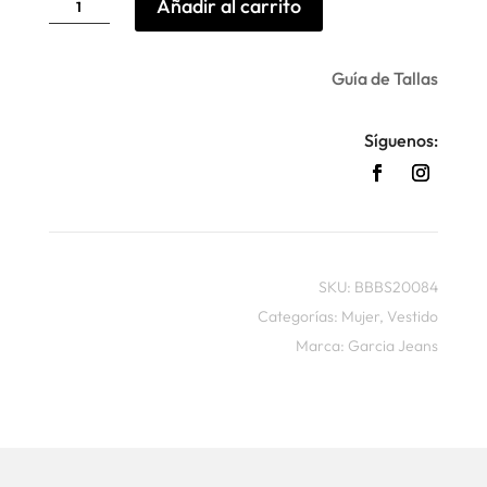
Añadir al carrito
canalé
botones
Garcia
cantidad
Guía de Tallas
Síguenos:
SKU:
BBBS20084
Categorías:
Mujer
,
Vestido
Marca:
Garcia Jeans