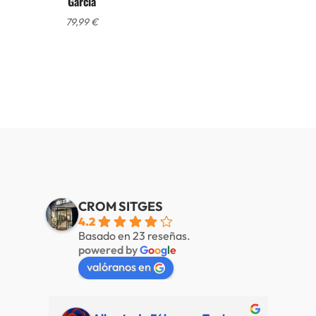
Garcia
79,99
€
CROM SITGES
4.2
Basado en 23 reseñas.
powered by
G
o
o
g
l
e
valóranos en