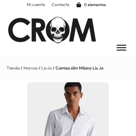
Mi cuenta
Contacto
0 elementos
Tienda
/
Marcas
/
Liu·Jo
/ Camisa slim Milano Liu Jo