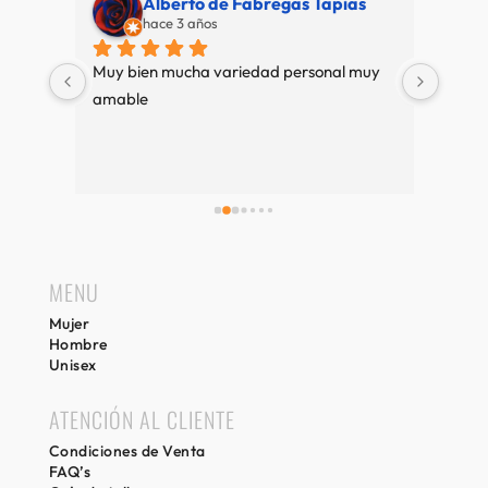
Alberto de Fábregas Tapias
hace 3 años
super 
Muy bien mucha variedad personal muy 
Nuestr
pre 
amable
de pri
e se 
es 
mos 
 
MENU
Mujer
Hombre
Unisex
ATENCIÓN AL CLIENTE
Condiciones de Venta
FAQ’s