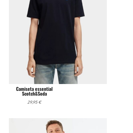
Camiseta essential
Scotch&Soda
29,95
€