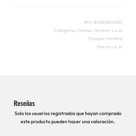
SKU:
BCBBURGUND
Categorías:
Camisa
,
Hombre
,
Liu·Jo
Etiqueta:
Hombre
Marca:
Liu Jo
Reseñas
Solo los usuarios registrados que hayan comprado
este producto pueden hacer una valoración.