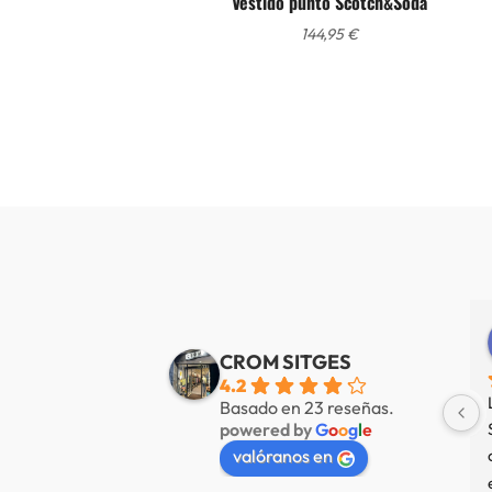
Vestido punto Scotch&Soda
144,95
€
Alberto de Fábregas Tapias
Yannick alazard
e 3 años
hace 3 años
CROM SITGES
4.2
mucha variedad 
Nuestra tienda favorita en 
Basado en 23 reseñas.
powered by
G
o
o
g
l
e
 muy amable
Sitges, servicio de primer nivel.
valóranos en