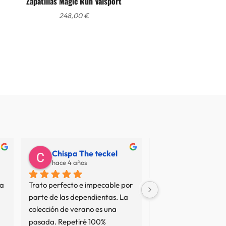
Zapatillas Magic Run Valsport
248,00
€
Chispa The teckel
Juan Carlos
hace 4 años
hace 7 años
a 
Trato perfecto e impecable por 
No termino de entend
parte de las dependientas. La 
resto de opiniones... 
colección de verano es una 
sean interesadas o no
pasada. Repetiré 100%
tan mal servicio no es