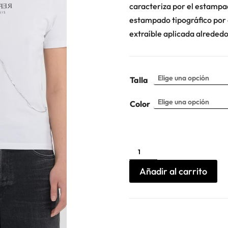
caracteriza por el estampa
estampado tipográfico por 
extraíble aplicada alrededor
Talla
Color
Camiseta
logo
al
revés
Añadir al carrito
Replay
cantidad