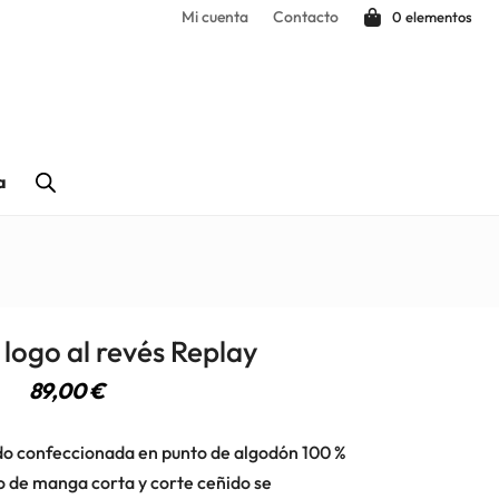
Mi cuenta
Contacto
0 elementos
a
logo al revés Replay
89,00
€
do confeccionada en punto de algodón 100 %
o de manga corta y corte ceñido se