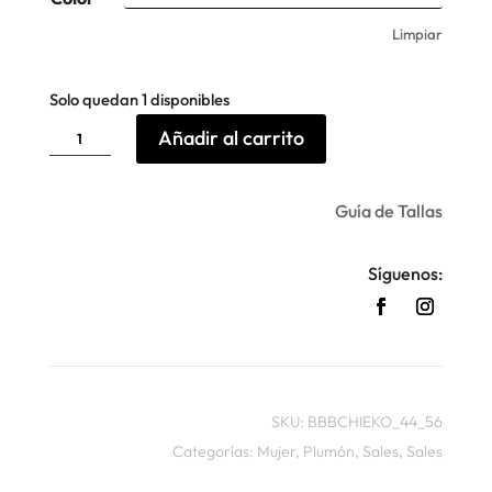
Limpiar
Solo quedan 1 disponibles
Plumon
Añadir al carrito
Chieko
People
of
Shibuya
cantidad
Guía de Tallas
Síguenos:
SKU:
BBBCHIEKO_44_56
Categorías:
Mujer
,
Plumón
,
Sales
,
Sales