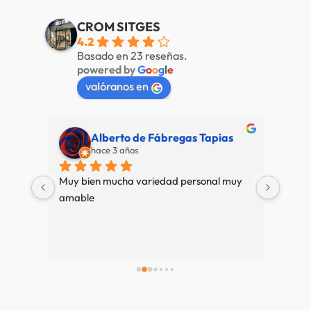
CROM SITGES
4.2
Basado en 23 reseñas.
powered by
G
o
o
g
l
e
valóranos en
Alberto de Fábregas Tapias
hace 3 años
super 
Muy bien mucha variedad personal muy 
Nuestr
pre 
amable
de pri
e se 
es 
mos 
 