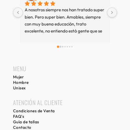
A nosotros siempre nos han tratado super 
Muy b
bien. Pero super bien. Amables, siempre 
amab
con muy buena educación, trato 
excelente, no entiendo está gente que se 
queja tanto. Cuando vamos a Sitges es 
una visita imprescindible, si compramos 
bien y sino también. Recuerdos desde 
Girona.
MENU
Mujer
Hombre
Unisex
ATENCIÓN AL CLIENTE
Condiciones de Venta
FAQ’s
Guía de tallas
Contacto