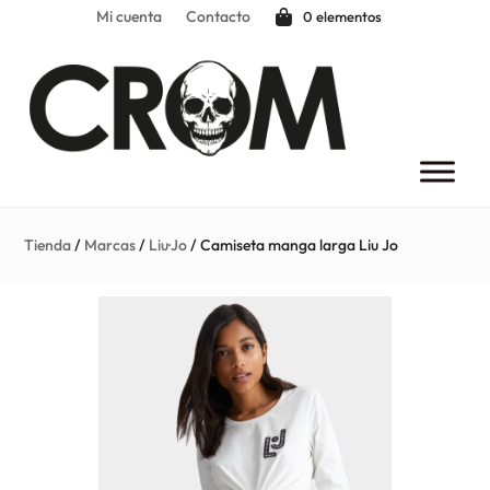
Mi cuenta
Contacto
0 elementos
Tienda
/
Marcas
/
Liu·Jo
/ Camiseta manga larga Liu Jo