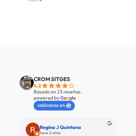
CROM SITGES
4.2
Basado en 23 reseñas.
powered by
G
o
o
g
l
e
valóranos en
Regina J Quintana
hace 2 años