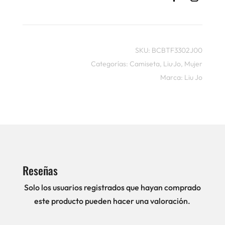
SKU:
BCBTF3302J00
Categorías:
Camiseta
,
Liu·Jo
,
Mujer
Marca:
Liu Jo
Reseñas
Solo los usuarios registrados que hayan comprado
este producto pueden hacer una valoración.