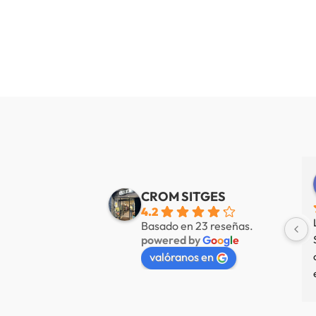
Alberto de Fábregas Tapias
Yannick alazard
e 3 años
hace 3 años
CROM SITGES
4.2
mucha variedad 
Nuestra tienda favorita en 
Basado en 23 reseñas.
powered by
G
o
o
g
l
e
 muy amable
Sitges, servicio de primer nivel.
valóranos en