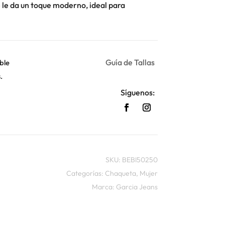
 le da un toque moderno, ideal para
Guía de Tallas
ble
.
Síguenos:
SKU:
BEBI50250
Categorías:
Chaqueta
,
Mujer
Marca:
Garcia Jeans