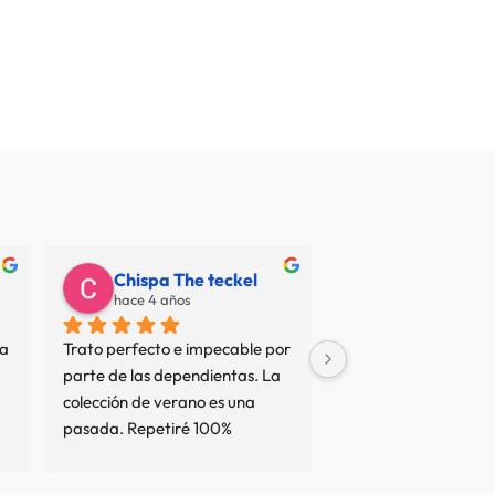
Chispa The teckel
Juan Carlos
hace 4 años
hace 7 años
a 
Trato perfecto e impecable por 
No termino de entend
parte de las dependientas. La 
resto de opiniones... 
colección de verano es una 
sean interesadas o no
pasada. Repetiré 100%
tan mal servicio no es
comprado en varias 
y el trato ha sido imp