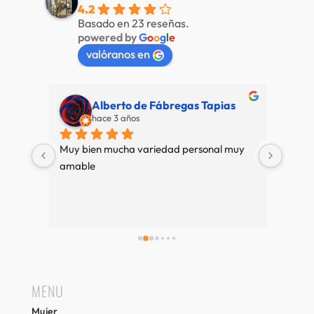
4.2
Basado en 23 reseñas.
powered by
G
o
o
g
l
e
valóranos en
Alberto de Fábregas Tapias
hace 3 años
super 
Muy bien mucha variedad personal muy 
Nuestr
pre 
amable
de pri
e se 
es 
mos 
 
MENU
Mujer