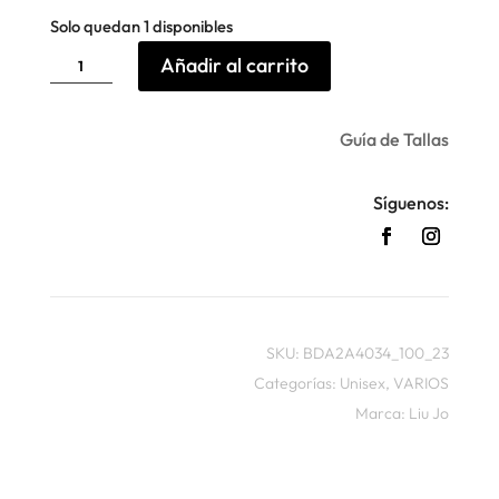
Solo quedan 1 disponibles
Fular
Añadir al carrito
Funky
animal
print
Liu
jo
Guía de Tallas
+1
cantidad
Síguenos:
SKU:
BDA2A4034_100_23
Categorías:
Unisex
,
VARIOS
Marca:
Liu Jo