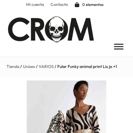
Mi cuenta
Contacto
0 elementos
Tienda
/
Unisex
/
VARIOS
/ Fular Funky animal print Liu jo +1