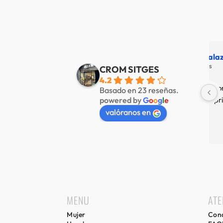
Alberto de Fábregas Tapias
Yannick alazard
e 3 años
hace 3 años
CROM SITGES
4.2
mucha variedad 
Nuestra tienda favorita en 
Basado en 23 reseñas.
powered by
G
o
o
g
l
e
 muy amable
Sitges, servicio de primer nivel.
valóranos en
MENU
ATE
Mujer
Cond