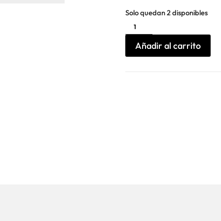
Solo quedan 2 disponibles
Calcetines
Scotch
&
Soda,
Añadir al carrito
JACQUARD
SOCKS
cantidad