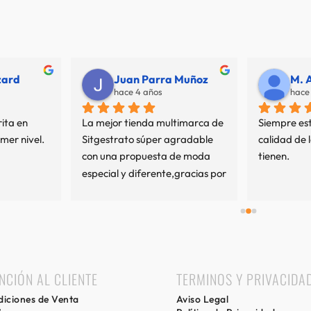
Juan Parra Muñoz
M. A.
hace 4 años
hace 4 años
La mejor tienda multimarca de 
Siempre estupendo el trato y l
Sitgestrato súper agradable 
calidad de las marcas que 
con una propuesta de moda 
tienen.
especial y diferente,gracias por 
mi experiencia.
NCIÓN AL CLIENTE
TERMINOS Y PRIVACIDA
iciones de Venta
Aviso Legal