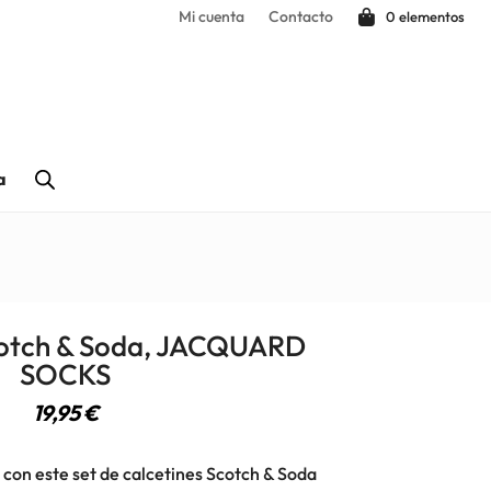
Mi cuenta
Contacto
0 elementos
a
cotch & Soda, JACQUARD
SOCKS
19,95
€
s con este set de calcetines Scotch & Soda