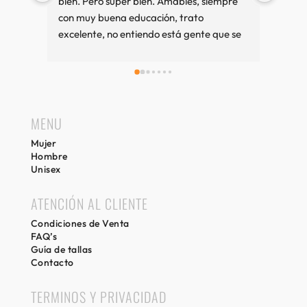
bien. Pero super bien. Amables, siempre 
amab
con muy buena educación, trato 
excelente, no entiendo está gente que se 
queja tanto. Cuando vamos a Sitges es 
una visita imprescindible, si compramos 
bien y sino también. Recuerdos desde 
Girona.
MENU
Mujer
Hombre
Unisex
ATENCIÓN AL CLIENTE
Condiciones de Venta
FAQ’s
Guía de tallas
Contacto
TERMINOS Y PRIVACIDAD