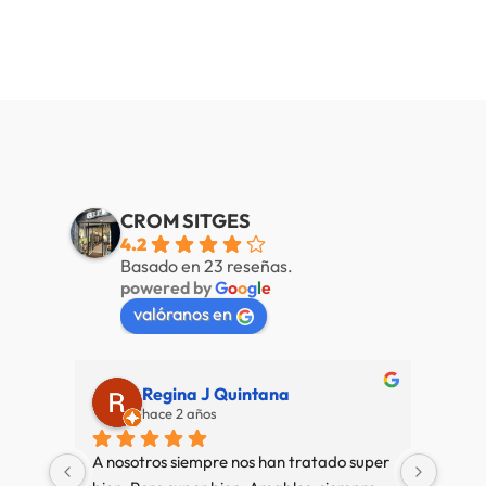
CROM SITGES
4.2
Basado en 23 reseñas.
powered by
G
o
o
g
l
e
valóranos en
Regina J Quintana
hace 2 años
A nosotros siempre nos han tratado super 
Muy b