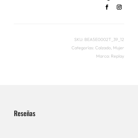
SKU:
BEA5E0002T_39_12
Categorías:
Calzado
,
Mujer
Marca:
Replay
Reseñas