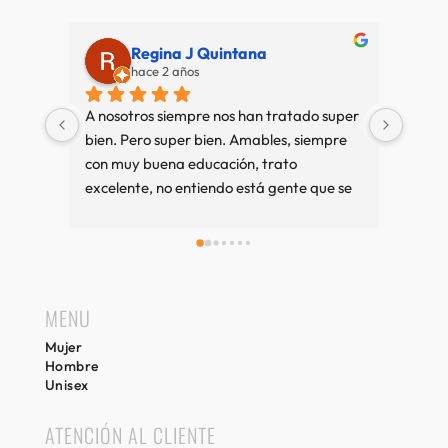
Regina J Quintana
Alberto 
hace 2 años
hace 3 año
A nosotros siempre nos han tratado super 
Muy bien mucha 
bien. Pero super bien. Amables, siempre 
amable
con muy buena educación, trato 
excelente, no entiendo está gente que se 
queja tanto. Cuando vamos a Sitges es 
una visita imprescindible, si compramos 
bien y sino también. Recuerdos desde 
Girona.
MENU
Mujer
Hombre
Unisex
ATENCIÓN AL CLIENTE