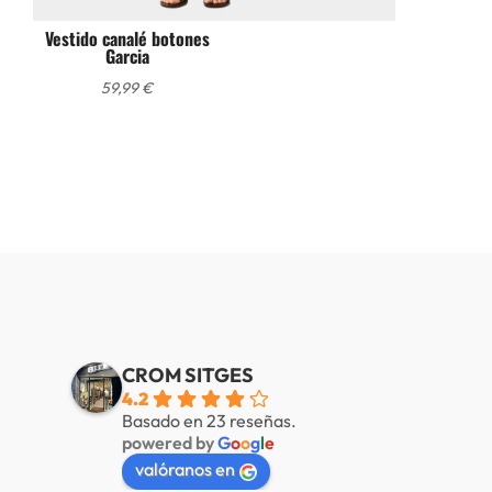
Vestido canalé botones
Garcia
59,99
€
CROM SITGES
4.2
Basado en 23 reseñas.
powered by
G
o
o
g
l
e
valóranos en