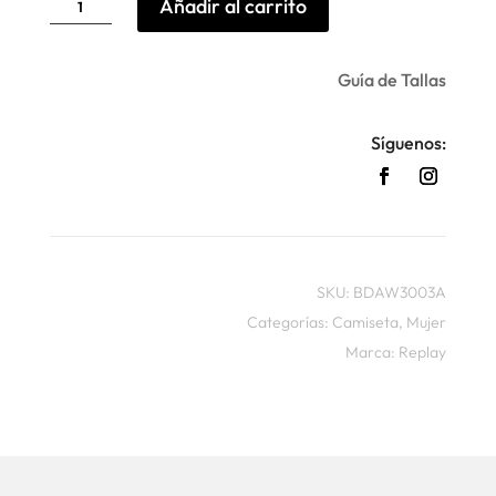
Añadir al carrito
slim
canalé
Replay
+1
cantidad
Guía de Tallas
Síguenos:
SKU:
BDAW3003A
Categorías:
Camiseta
,
Mujer
Marca:
Replay