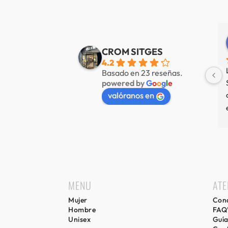
Alberto de Fábregas Tapias
Yannick alazard
e 3 años
hace 3 años
CROM SITGES
4.2
mucha variedad 
Nuestra tienda favorita en 
Basado en 23 reseñas.
powered by
G
o
o
g
l
e
 muy amable
Sitges, servicio de primer nivel.
valóranos en
MENU
ATE
Mujer
Cond
Hombre
FAQ
Unisex
Guía