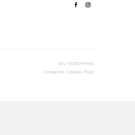
SKU:
BCBSFMRWL
Categorías:
Calzado
,
Mujer