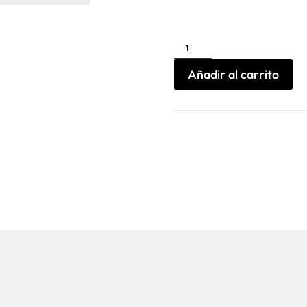
Zapatillas
Sfera
Miror
Date
Añadir al carrito
cantidad