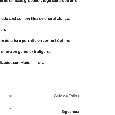
o de artículo grabado y logo cuadrado en el
nada azul con perfiles de charol blanco.
dón.
 cm de altura permite un confort óptimo.
 altura en goma extraligera.
ilizados son Made in Italy.
Guía de Tallas
Síguenos: