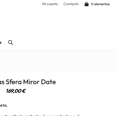
Mi cuenta
Contacto
0 elementos
a
as Sfera Miror Date
169,00
€
üeta.