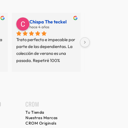
Chispa The teckel
Juan Carlos
hace 4 años
hace 7 años
a 
Trato perfecto e impecable por 
No termino de entend
parte de las dependientas. La 
resto de opiniones... 
colección de verano es una 
sean interesadas o no
pasada. Repetiré 100%
tan mal servicio no es
comprado en varias 
y el trato ha sido imp
comprado cierto que 
precio elevado pero e
precios de las marcas
llevan, nunca podrás
D
CROM
algo de una marca c
Tu Tienda
precio de otra, piens
Nuestras Marcas
escudemos opinando 
CROM Originals