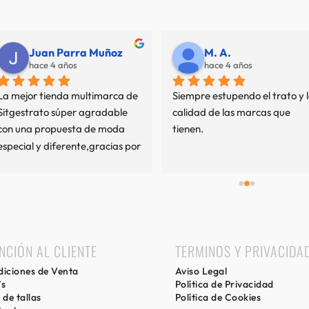
Juan Parra Muñoz
M. A.
hace 4 años
hace 4 años
La mejor tienda multimarca de 
Siempre estupendo el trato y l
Sitgestrato súper agradable 
calidad de las marcas que 
con una propuesta de moda 
tienen.
especial y diferente,gracias por 
mi experiencia.
NCIÓN AL CLIENTE
TERMINOS Y PRIVACIDA
iciones de Venta
Aviso Legal
’s
Política de Privacidad
 de tallas
Política de Cookies