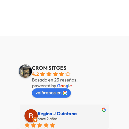
CROM SITGES
4.2
Basado en 23 reseñas.
powered by
G
o
o
g
l
e
valóranos en
Regina J Quintana
hace 2 años