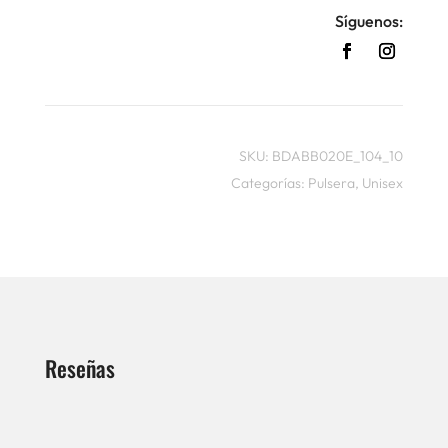
Síguenos:
SKU:
BDABB020E_104_10
Categorías:
Pulsera
,
Unisex
Reseñas