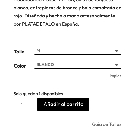
blanca, entrepiezas de bronce y bola esmaltada en
rojo. Diseñada y hecha a mano artesanalmente
por PLATADEPALO en España.
Talla
Color
Limpiar
Solo quedan 1 disponibles
Pulsera
Añadir al carrito
Bady
Plata
de
Palo
cantidad
Guía de Tallas