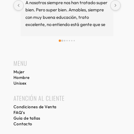
A nosotros siempre nos han tratado super 
Muy b
bien. Pero super bien. Amables, siempre 
amab
con muy buena educación, trato 
excelente, no entiendo está gente que se 
queja tanto. Cuando vamos a Sitges es 
una visita imprescindible, si compramos 
bien y sino también. Recuerdos desde 
Girona.
MENU
Mujer
Hombre
Unisex
ATENCIÓN AL CLIENTE
Condiciones de Venta
FAQ’s
Guía de tallas
Contacto