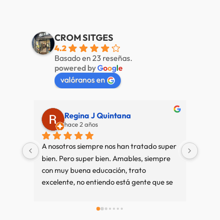
CROM SITGES
4.2
Basado en 23 reseñas.
powered by
G
o
o
g
l
e
valóranos en
Regina J Quintana
hace 2 años
A nosotros siempre nos han tratado super 
Muy b
bien. Pero super bien. Amables, siempre 
amab
con muy buena educación, trato 
excelente, no entiendo está gente que se 
queja tanto. Cuando vamos a Sitges es 
una visita imprescindible, si compramos 
bien y sino también. Recuerdos desde 