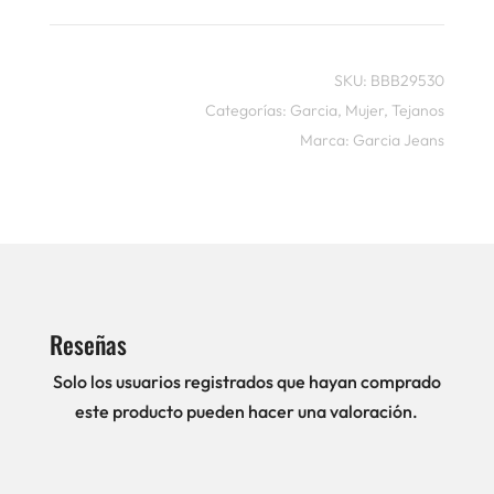
SKU:
BBB29530
Categorías:
Garcia
,
Mujer
,
Tejanos
Marca:
Garcia Jeans
Reseñas
Solo los usuarios registrados que hayan comprado
este producto pueden hacer una valoración.