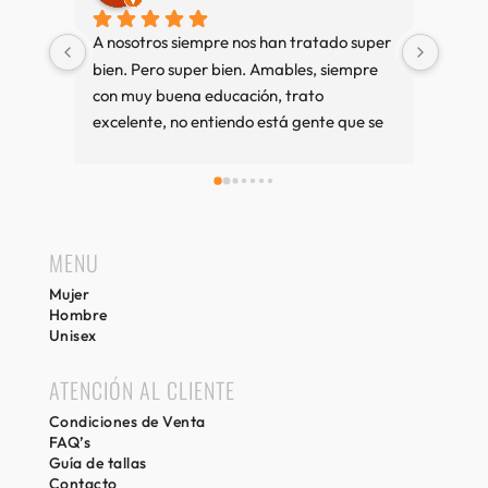
A nosotros siempre nos han tratado super 
Muy b
bien. Pero super bien. Amables, siempre 
amab
con muy buena educación, trato 
excelente, no entiendo está gente que se 
queja tanto. Cuando vamos a Sitges es 
una visita imprescindible, si compramos 
bien y sino también. Recuerdos desde 
Girona.
MENU
Mujer
Hombre
Unisex
ATENCIÓN AL CLIENTE
Condiciones de Venta
FAQ’s
Guía de tallas
Contacto