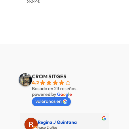
59,99
€
CROM SITGES
4.2
Basado en 23 reseñas.
powered by
G
o
o
g
l
e
valóranos en
Regina J Quintana
hace 2 años